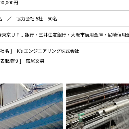
000,000円
0名 ／ 協力会社 5社 50名
菱東京ＵＦＪ銀行・三井住友銀行・大阪市信用金庫・尼崎信用
会社名 ] K's エンジニアリング株式会社
代表取締役 ] 藏尾文男