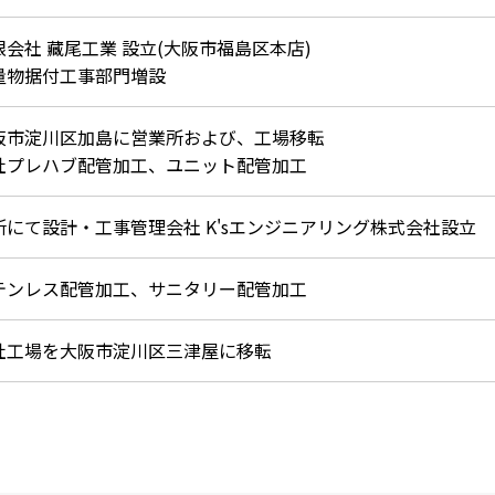
限会社 藏尾工業 設立(大阪市福島区本店)
量物据付工事部門増設
阪市淀川区加島に営業所および、工場移転
社プレハブ配管加工、ユニット配管加工
所にて設計・工事管理会社 K'sエンジニアリング株式会社設立
テンレス配管加工、サニタリー配管加工
社工場を大阪市淀川区三津屋に移転